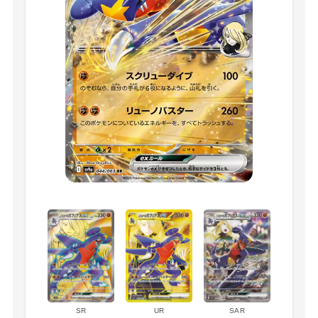
SR
UR
SAR