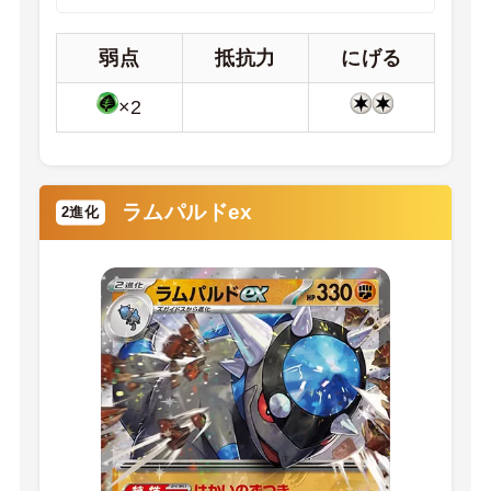
弱点
抵抗力
にげる
×2
ラムパルドex