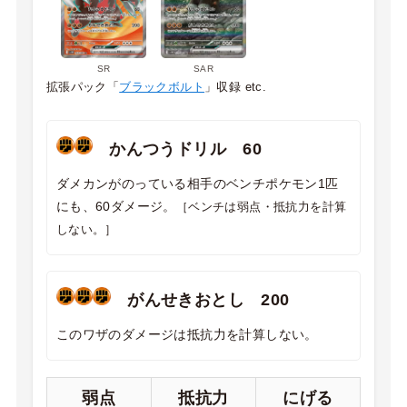
SR
SAR
拡張パック「
ブラックボルト
」収録 etc.
かんつうドリル 60
ダメカンがのっている相手のベンチポケモン1匹
にも、60ダメージ。
［ベンチは弱点・抵抗力を計算
しない。］
がんせきおとし 200
このワザのダメージは抵抗力を計算しない。
弱点
抵抗力
にげる