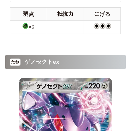
弱点
抵抗力
にげる
×2
ゲノセクトex