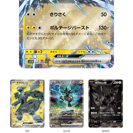
SR
SAR
BWR