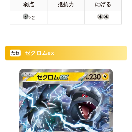
弱点
抵抗力
にげる
×2
ゼクロムex