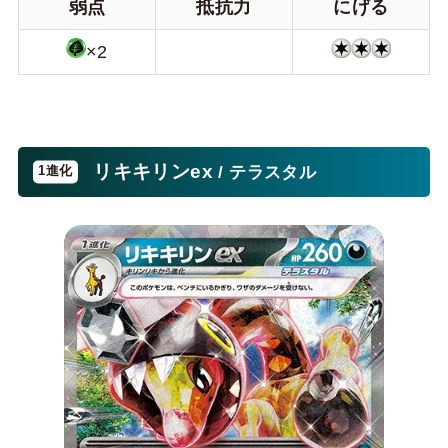
弱点
抵抗力
にげる
×2
リキキリンex
/ テラスタル