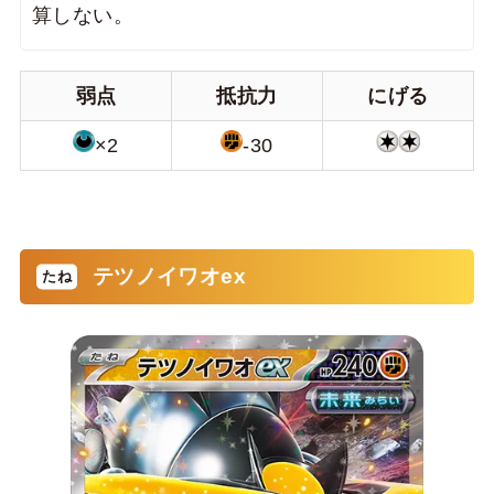
算しない。
弱点
抵抗力
にげる
×2
-30
テツノイワオex