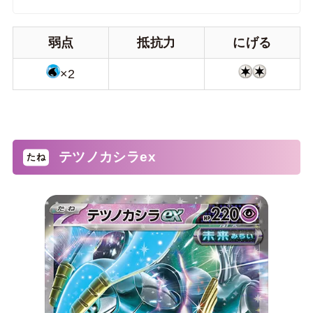
弱点
抵抗力
にげる
×2
テツノカシラex