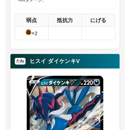
弱点
抵抗力
にげる
×2
ヒスイ ダイケンキV