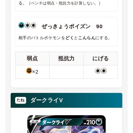
る。
［ベンチは弱点・抵抗力を計算しない。］
ぜっきょうポイズン 90
相手のバトルポケモンを
どく
と
こんらん
にする。
弱点
抵抗力
にげる
×2
ダークライV