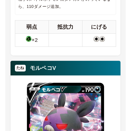
ら、110ダメージ追加。
弱点
抵抗力
にげる
×2
モルペコV