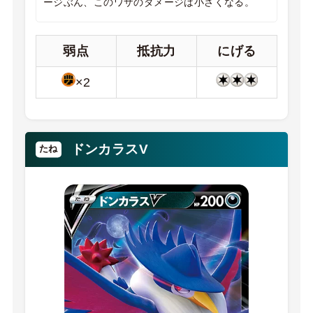
ージぶん、このワザのダメージは小さくなる。
弱点
抵抗力
にげる
×2
ドンカラスV