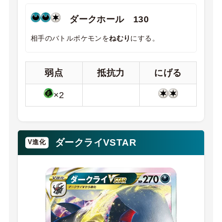
ダークホール 130
相手のバトルポケモンを
ねむり
にする。
弱点
抵抗力
にげる
×2
ダークライVSTAR