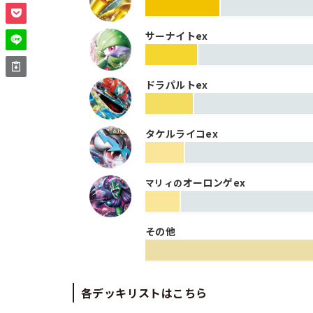
サーナイトex
ドラパルトex
タケルライコex
オーロンゲex
マリィの
その他
各デッキリストはこちら