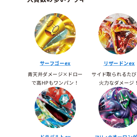
サーフゴーex
リザードンex
青天井ダメージ×ドロー
サイド取られるたび
で高HPもワンパン！
火力なダメージ
ドラパルトex
オーロンゲ
マリィの