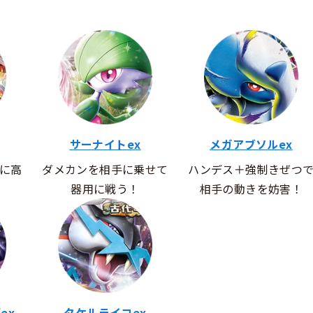
サーナイトex
メガアブソルex
に高
ダメカンを相手に乗せて
ハンデス＋強制きぜつ
！
器用に戦う！
相手の動きを妨害！
ex
タケルライコex