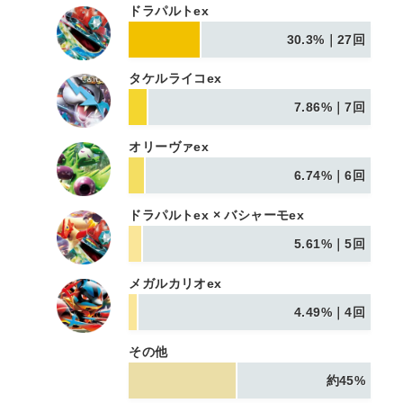
ドラパルトex
30.3%｜27回
タケルライコex
7.86%｜7回
オリーヴァex
6.74%｜6回
ドラパルトex × バシャーモex
5.61%｜5回
メガルカリオex
4.49%｜4回
その他
約45%