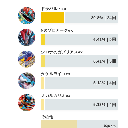
ドラパルトex
30.8%｜24回
ゾロアークex
Nの
6.41%｜5回
シロナのガブリアスex
6.41%｜5回
タケルライコex
5.13%｜4回
メガルカリオex
5.13%｜4回
その他
約47%