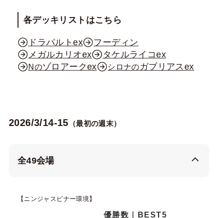
各デッキリストはこちら
ドラパルトex
フーディン
メガルカリオex
タケルライコex
ゾロアークex
ガブリアスex
Nの
シロナの
2026/3/14-15
（最初の週末）
全49会場
【ニンジャスピナー環境】
優勝数｜BEST5