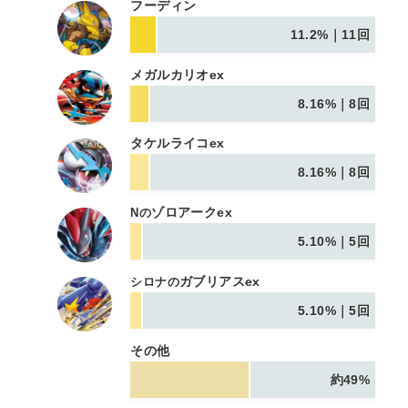
フーディン
11.2%｜11回
メガルカリオex
8.16%｜8回
タケルライコex
8.16%｜8回
ゾロアークex
Nの
5.10%｜5回
ガブリアスex
シロナの
5.10%｜5回
その他
約49%