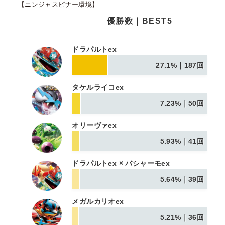
【ニンジャスピナー環境】
優勝数｜BEST5
ドラパルトex
27.1%｜187回
タケルライコex
7.23%｜50回
オリーヴァex
5.93%｜41回
ドラパルトex × バシャーモex
5.64%｜39回
メガルカリオex
5.21%｜36回