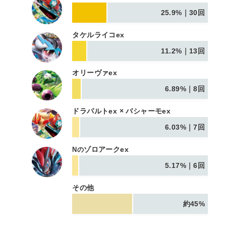
25.9%｜30回
タケルライコex
11.2%｜13回
オリーヴァex
6.89%｜8回
ドラパルトex × バシャーモex
6.03%｜7回
ゾロアークex
Nの
5.17%｜6回
その他
約45%