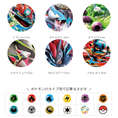
ドラパルトex
タケルライコex
オリーヴァex
メガドリュウズex
ゾロアークex
メガルカリオex
Nの
＼ ポケモンのタイプ別で記事をさがす ／