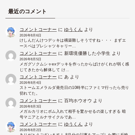
イ
ブ
最近のコメント
コメントコーナー
に
ゆうくん
より
2026年8月6日
けしんだんけつデッキは構築難しそうですね・・・ まずエ
ースペはプレシャツキャリー…
コメントコーナー
に
新環境優勝した小学生
より
2026年8月5日
メガグソクムシャexデッキを作ったからばけがくれが弱く感
じてきたから解体して け…
コメントコーナー
に
あ
より
2026年8月4日
ストームエメラルダ発売日の10時半にファミマ行ったら売り
切れてた。
コメントコーナー
に
百均ホウオウ
より
2026年8月3日
メガルカリオにボム入れて相手を驚かせるの楽しすぎる 暗
号マニアとルナサイクルであ…
コメントコーナー
に
ゆうくん
より
2026年8月2日