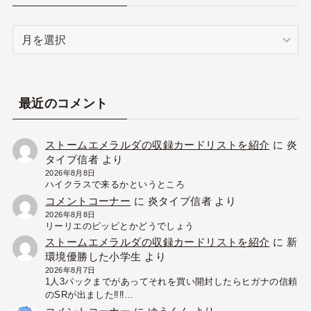
ア
ー
カ
イ
ブ
最近のコメント
ストームエメラルダの収録カードリストを紹介
に
炎
タイプ信者
より
2026年8月8日
ハイクラスで来るかというところ
コメントコーナー
に
炎タイプ信者
より
2026年8月8日
リーリエのピッピとかどうでしょう
ストームエメラルダの収録カードリストを紹介
に
新
環境優勝した小学生
より
2026年8月7日
1人3パックまでがあってそれを買い開封したらヒガナの信頼
のSRが出ました‼︎‼︎…