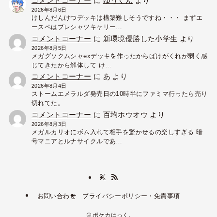
コメントコーナー
に
ゆうくん
より
2026年8月6日
けしんだんけつデッキは構築難しそうですね・・・ まずエ
ースペはプレシャツキャリー…
コメントコーナー
に
新環境優勝した小学生
より
2026年8月5日
メガグソクムシャexデッキを作ったからばけがくれが弱く感
じてきたから解体して け…
コメントコーナー
に
あ
より
2026年8月4日
ストームエメラルダ発売日の10時半にファミマ行ったら売り
切れてた。
コメントコーナー
に
百均ホウオウ
より
2026年8月3日
メガルカリオにボム入れて相手を驚かせるの楽しすぎる 暗
号マニアとルナサイクルであ…
お問い合わせ
プライバシーポリシー・免責事項
©
ポケカはっく.