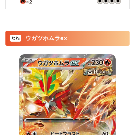
×2
ウガツホムラex