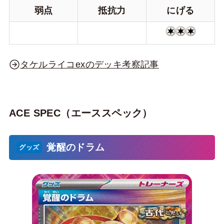
弱点
抵抗力
にげる
タケルライコexのデッキ考察記事
ACE SPEC（エーススペック）
覚醒のドラム