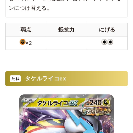
ンにつけ替える。
弱点
抵抗力
にげる
×2
タケルライコex