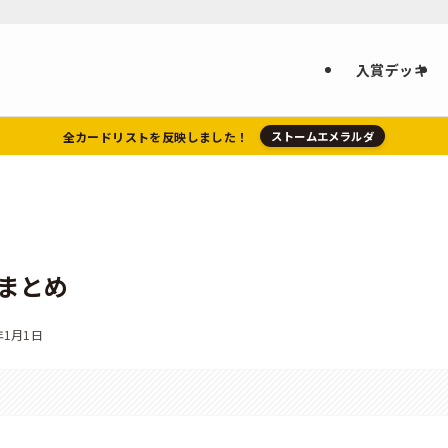
入賞デッキ
全カードリストを反映しました！
ストームエメラルダ
キまとめ
年1月1日