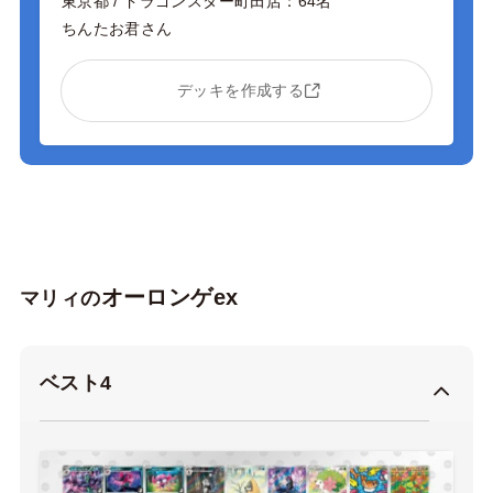
東京都 / ドラゴンスター町田店：64名
ちんたお君さん
デッキを作成する
オーロンゲex
マリィの
ベスト4