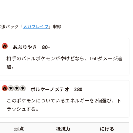
拡張パック「
メガブレイブ
」収録
あぶりやき 80+
相手のバトルポケモンが
やけど
なら、160ダメージ追
加。
ボルケーノメテオ 280
このポケモンについているエネルギーを2個選び、ト
ラッシュする。
弱点
抵抗力
にげる