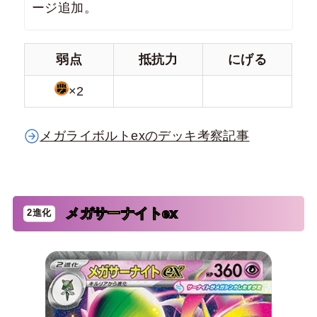
ージ追加。
弱点
抵抗力
にげる
×2
メガライボルトexのデッキ考察記事
メガサーナイトex