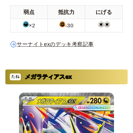
弱点
抵抗力
にげる
×2
-30
サーナイトexのデッキ考察記事
メガラティアスex