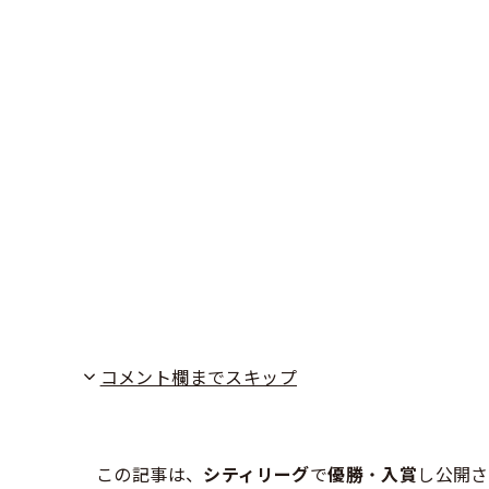
コメント欄までスキップ
この記事は、
シティリーグ
で
優勝
・
入賞
し公開さ