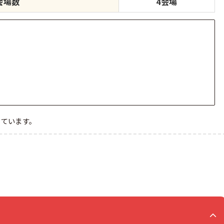
会場数
4会場
めています。