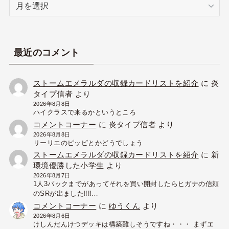
ア
ー
カ
イ
ブ
最近のコメント
ストームエメラルダの収録カードリストを紹介
に
炎
タイプ信者
より
2026年8月8日
ハイクラスで来るかというところ
コメントコーナー
に
炎タイプ信者
より
2026年8月8日
リーリエのピッピとかどうでしょう
ストームエメラルダの収録カードリストを紹介
に
新
環境優勝した小学生
より
2026年8月7日
1人3パックまでがあってそれを買い開封したらヒガナの信頼
のSRが出ました‼︎‼︎…
コメントコーナー
に
ゆうくん
より
2026年8月6日
けしんだんけつデッキは構築難しそうですね・・・ まずエ