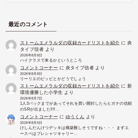
ー
カ
イ
ブ
最近のコメント
ストームエメラルダの収録カードリストを紹介
に
炎
タイプ信者
より
2026年8月8日
ハイクラスで来るかというところ
コメントコーナー
に
炎タイプ信者
より
2026年8月8日
リーリエのピッピとかどうでしょう
ストームエメラルダの収録カードリストを紹介
に
新
環境優勝した小学生
より
2026年8月7日
1人3パックまでがあってそれを買い開封したらヒガナの信頼
のSRが出ました‼︎‼︎…
コメントコーナー
に
ゆうくん
より
2026年8月6日
けしんだんけつデッキは構築難しそうですね・・・ まずエ
ースペはプレシャツキャリー…