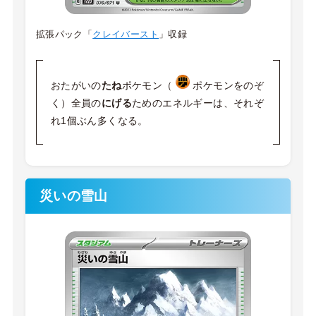
拡張パック「
クレイバースト
」収録
おたがいの
たね
ポケモン（
ポケモンをのぞ
く）全員の
にげる
ためのエネルギーは、それぞ
れ1個ぶん多くなる。
災いの雪山