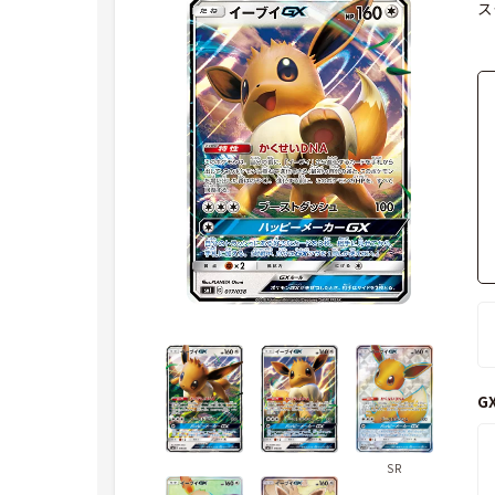
ス
G
SR