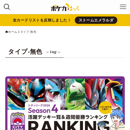
全カードリストを反映しました！
ストームエメラルダ
ホーム
タイプ-無色
タイプ-無色
– tag –