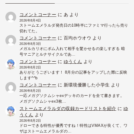
コメントコーナー
に
あ
より
2026年8月4日
ストームエメラルダ発売日の10時半にファミマ行ったら売り
切れてた。
コメントコーナー
に
百均ホウオウ
より
2026年8月3日
メガルカリオにボム入れて相手を驚かせるの楽しすぎる 暗
号マニアとルナサイクルであ…
コメントコーナー
に
ゆうくん
より
2026年8月2日
ありがとうございます！ 8月分の記事をアップした際に反映
します^^b
コメントコーナー
に
新環境優勝した小学生
より
2026年8月2日
一応メガグソクムシャexデッキのカードを全て書きます。
メガグソクムシャex3枚…
ストームエメラルダの収録カードリストを紹介
に
ゆ
うくん
より
2026年8月2日
ドローできる特性が優秀ですね！特性はVMAXが良くて、ワ
ザはストームエメラルダの…