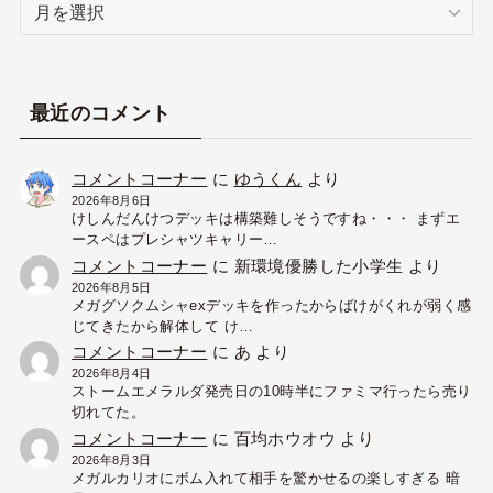
ア
ー
カ
イ
ブ
最近のコメント
コメントコーナー
に
ゆうくん
より
2026年8月6日
けしんだんけつデッキは構築難しそうですね・・・ まずエ
ースペはプレシャツキャリー…
コメントコーナー
に
新環境優勝した小学生
より
2026年8月5日
メガグソクムシャexデッキを作ったからばけがくれが弱く感
じてきたから解体して け…
コメントコーナー
に
あ
より
2026年8月4日
ストームエメラルダ発売日の10時半にファミマ行ったら売り
切れてた。
コメントコーナー
に
百均ホウオウ
より
2026年8月3日
メガルカリオにボム入れて相手を驚かせるの楽しすぎる 暗