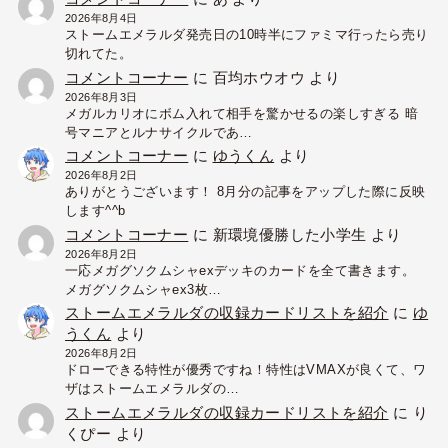
2026年8月4日
ストームエメラルダ発売日の10時半にファミマ行ったら売り
切れてた。
コメントコーナー
に
百均ホウオウ
より
2026年8月3日
メガルカリオにボム入れて相手を驚かせるの楽しすぎる 暗
号マニアとルナサイクルであ…
コメントコーナー
に
ゆうくん
より
2026年8月2日
ありがとうございます！ 8月分の記事をアップした際に反映
します^^b
コメントコーナー
に
新環境優勝した小学生
より
2026年8月2日
一応メガグソクムシャexデッキのカードを全て書きます。
メガグソクムシャex3枚…
ストームエメラルダの収録カードリストを紹介
に
ゆ
うくん
より
2026年8月2日
ドローできる特性が優秀ですね！特性はVMAXが良くて、ワ
ザはストームエメラルダの…
ストームエメラルダの収録カードリストを紹介
に
り
くぴー
より