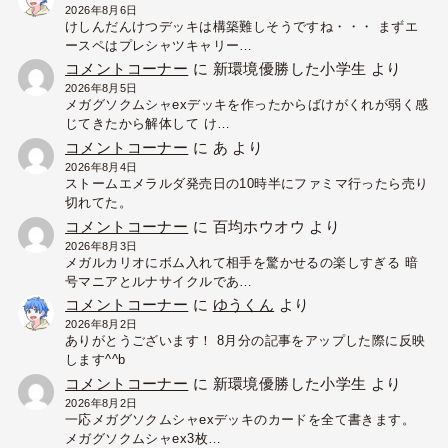
2026年8月6日
けしんだんけつデッキは構築難しそうですね・・・ まずエ
ースペはプレシャツキャリー…
コメントコーナー
に
新環境優勝した小学生
より
2026年8月5日
メガグソクムシャexデッキを作ったからばけがくれが弱く感
じてきたから解体して け…
コメントコーナー
に
あ
より
2026年8月4日
ストームエメラルダ発売日の10時半にファミマ行ったら売り
切れてた。
コメントコーナー
に
百均ホウオウ
より
2026年8月3日
メガルカリオにボム入れて相手を驚かせるの楽しすぎる 暗
号マニアとルナサイクルであ…
コメントコーナー
に
ゆうくん
より
2026年8月2日
ありがとうございます！ 8月分の記事をアップした際に反映
します^^b
コメントコーナー
に
新環境優勝した小学生
より
2026年8月2日
一応メガグソクムシャexデッキのカードを全て書きます。
メガグソクムシャex3枚…