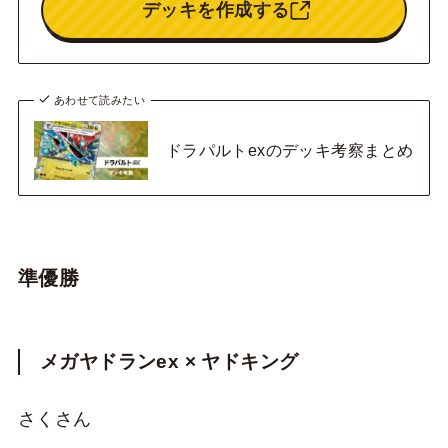
デッキを作成する
あわせて読みたい
ドラパルトexのデッキ考察まとめ
準優勝
メガヤドランex × ヤドキング
さくさん