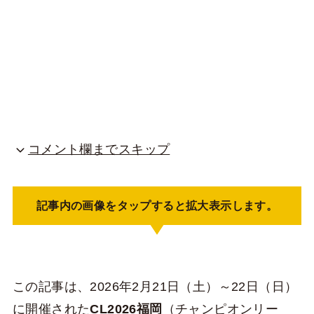
コメント欄までスキップ
記事内の画像をタップすると拡大表示します。
この記事は、2026年2月21日（土）～22日（日）
に開催された
CL2026福岡
（チャンピオンリー