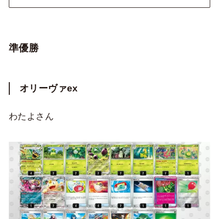
準優勝
オリーヴァex
わたよさん