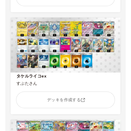
タケルライコex
すぶたさん
デッキを作成する