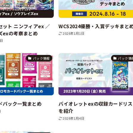
ット ニンフィアex ／
WCS2024優勝・入賞デッキまと
ズexの考察まとめ
2026年1月1日
1日
パック情報
パック情
ドパック一覧まとめ
バイオレットexの収録カードリス
を紹介
日
2026年1月4日