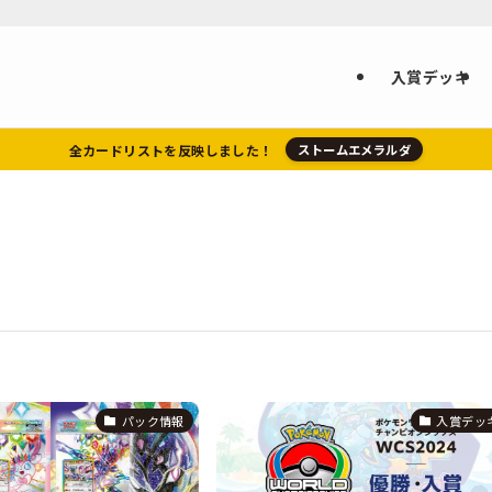
入賞デッキ
全カードリストを反映しました！
ストームエメラルダ
パック情報
入賞デッ