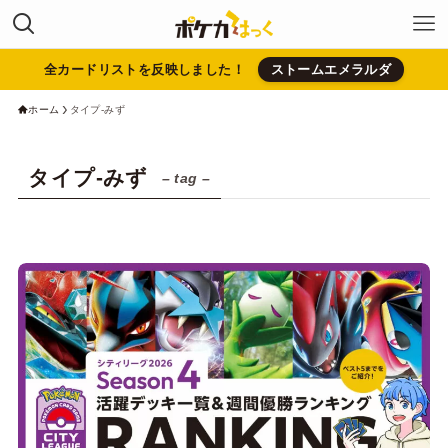
全カードリストを反映しました！
ストームエメラルダ
ホーム
タイプ-みず
タイプ-みず
– tag –