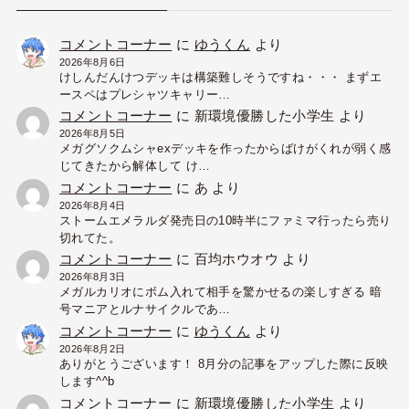
コメントコーナー
に
ゆうくん
より
2026年8月6日
けしんだんけつデッキは構築難しそうですね・・・ まずエ
ースペはプレシャツキャリー…
コメントコーナー
に
新環境優勝した小学生
より
2026年8月5日
メガグソクムシャexデッキを作ったからばけがくれが弱く感
じてきたから解体して け…
コメントコーナー
に
あ
より
2026年8月4日
ストームエメラルダ発売日の10時半にファミマ行ったら売り
切れてた。
コメントコーナー
に
百均ホウオウ
より
2026年8月3日
メガルカリオにボム入れて相手を驚かせるの楽しすぎる 暗
号マニアとルナサイクルであ…
コメントコーナー
に
ゆうくん
より
2026年8月2日
ありがとうございます！ 8月分の記事をアップした際に反映
します^^b
コメントコーナー
に
新環境優勝した小学生
より