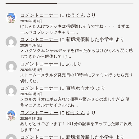
コメントコーナー
に
ゆうくん
より
2026年8月6日
けしんだんけつデッキは構築難しそうですね・・・ まずエ
ースペはプレシャツキャリー…
コメントコーナー
に
新環境優勝した小学生
より
2026年8月5日
メガグソクムシャexデッキを作ったからばけがくれが弱く感
じてきたから解体して け…
コメントコーナー
に
あ
より
2026年8月4日
ストームエメラルダ発売日の10時半にファミマ行ったら売り
切れてた。
コメントコーナー
に
百均ホウオウ
より
2026年8月3日
メガルカリオにボム入れて相手を驚かせるの楽しすぎる 暗
号マニアとルナサイクルであ…
コメントコーナー
に
ゆうくん
より
2026年8月2日
ありがとうございます！ 8月分の記事をアップした際に反映
します^^b
コメントコーナー
に
新環境優勝した小学生
より