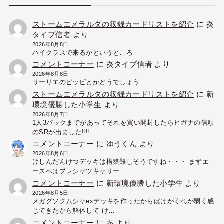
ストームエメラルダの収録カードリストを紹介
に
炎
タイプ信者
より
2026年8月8日
ハイクラスで来るかというところ
コメントコーナー
に
炎タイプ信者
より
2026年8月8日
リーリエのピッピとかどうでしょう
ストームエメラルダの収録カードリストを紹介
に
新
環境優勝した小学生
より
2026年8月7日
1人3パックまでがあってそれを買い開封したらヒガナの信頼
のSRが出ました‼︎‼︎…
コメントコーナー
に
ゆうくん
より
2026年8月6日
けしんだんけつデッキは構築難しそうですね・・・ まずエ
ースペはプレシャツキャリー…
コメントコーナー
に
新環境優勝した小学生
より
2026年8月5日
メガグソクムシャexデッキを作ったからばけがくれが弱く感
じてきたから解体して け…
コメントコーナー
に
あ
より