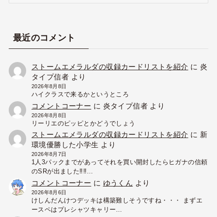
ー
カ
イ
ブ
最近のコメント
ストームエメラルダの収録カードリストを紹介
に
炎
タイプ信者
より
2026年8月8日
ハイクラスで来るかというところ
コメントコーナー
に
炎タイプ信者
より
2026年8月8日
リーリエのピッピとかどうでしょう
ストームエメラルダの収録カードリストを紹介
に
新
環境優勝した小学生
より
2026年8月7日
1人3パックまでがあってそれを買い開封したらヒガナの信頼
のSRが出ました‼︎‼︎…
コメントコーナー
に
ゆうくん
より
2026年8月6日
けしんだんけつデッキは構築難しそうですね・・・ まずエ
ースペはプレシャツキャリー…