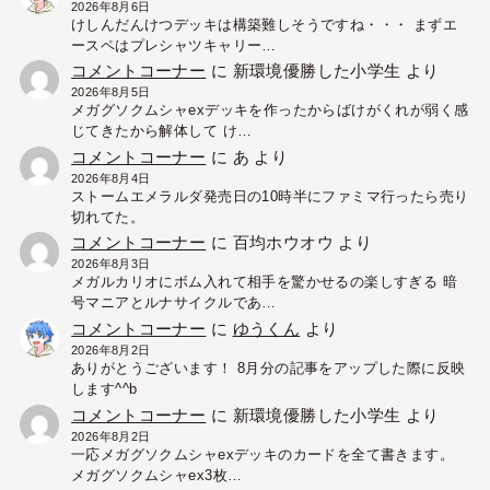
2026年8月6日
けしんだんけつデッキは構築難しそうですね・・・ まずエ
ースペはプレシャツキャリー…
コメントコーナー
に
新環境優勝した小学生
より
2026年8月5日
メガグソクムシャexデッキを作ったからばけがくれが弱く感
じてきたから解体して け…
コメントコーナー
に
あ
より
2026年8月4日
ストームエメラルダ発売日の10時半にファミマ行ったら売り
切れてた。
コメントコーナー
に
百均ホウオウ
より
2026年8月3日
メガルカリオにボム入れて相手を驚かせるの楽しすぎる 暗
号マニアとルナサイクルであ…
コメントコーナー
に
ゆうくん
より
2026年8月2日
ありがとうございます！ 8月分の記事をアップした際に反映
します^^b
コメントコーナー
に
新環境優勝した小学生
より
2026年8月2日
一応メガグソクムシャexデッキのカードを全て書きます。
メガグソクムシャex3枚…