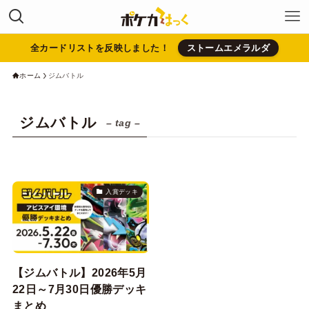
全カードリストを反映しました！
ストームエメラルダ
ホーム
ジムバトル
ジムバトル
– tag –
入賞デッキ
【ジムバトル】2026年5月
22日～7月30日優勝デッキ
まとめ